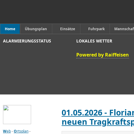
Home
Übungsplan
Einsätze
Fuhrpark
Mannschaf
ALARMIERUNGSSTATUS
LOKALES WETTER
Powered by Raiffeisen
01.05.2026 - Flori
neuen Tragkraftsp
W
eb
-
O
rtsplan
-