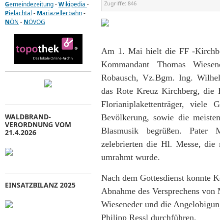
Zugriffe:
846
G
emeindezeitung
-
W
ikipedia
-
P
ielachtal
-
M
ariazellerbahn
-
N
ÖN
-
N
ÖVOG
Am 1. Mai hielt die FF -Kirchbe
Kommandant Thomas Wiesen
Robausch, Vz.Bgm. Ing. Wilhe
das Rote Kreuz Kirchberg, die B
Florianiplakettenträger, viel
WALDBRAND-
Bevölkerung, sowie die meiste
VERORDNUNG VOM
Blasmusik begrüßen. Pater
21.4.2026
zelebrierten die Hl. Messe, die
umrahmt wurde.
Nach dem Gottesdienst konnte 
EINSATZBILANZ 2025
Abnahme des Versprechens von 
Wieseneder und die Angelobigun
Philipp Ressl durchführen.