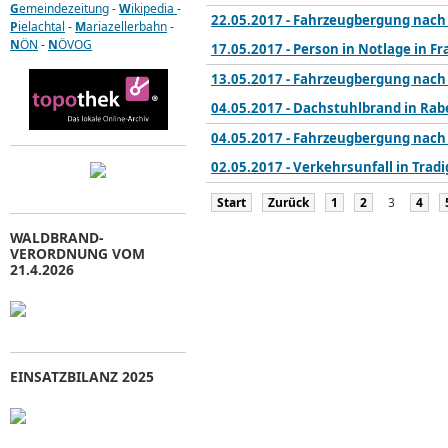
G
emeindezeitung
-
W
ikipedia
-
22.05.2017 - Fahrzeugbergung nach
P
ielachtal
-
M
ariazellerbahn
-
N
ÖN
-
N
ÖVOG
17.05.2017 - Person in Notlage in F
13.05.2017 - Fahrzeugbergung nach 
04.05.2017 - Dachstuhlbrand in Rab
04.05.2017 - Fahrzeugbergung nach
02.05.2017 - Verkehrsunfall in Tradi
Start
Zurück
1
2
3
4
WALDBRAND-
VERORDNUNG VOM
21.4.2026
EINSATZBILANZ 2025