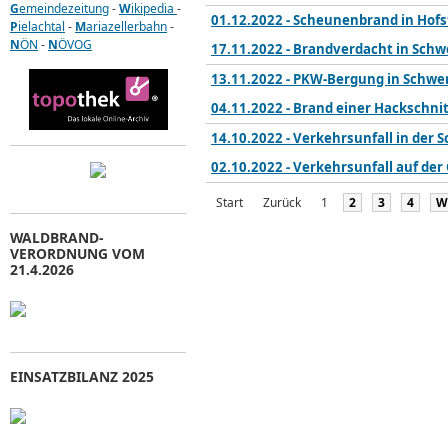
G
emeindezeitung
-
W
ikipedia
-
01.12.2022 - Scheunenbrand in Hof
P
ielachtal
-
M
ariazellerbahn
-
N
ÖN
-
N
ÖVOG
17.11.2022 - Brandverdacht in Sch
13.11.2022 - PKW-Bergung in Schwe
04.11.2022 - Brand einer Hackschnit
14.10.2022 - Verkehrsunfall in der
02.10.2022 - Verkehrsunfall auf der
Start
Zurück
1
2
3
4
W
WALDBRAND-
VERORDNUNG VOM
21.4.2026
EINSATZBILANZ 2025