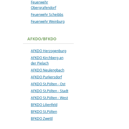
Feuerwehr
Obergrafendorf
Feuerwehr Scheibbs
Feuerwehr Weinburg
AFKDO/BFKDO
AFKDO Herzogenburg
AFKDO Kirchberg an
der Pielach
AFKDO Neulengbach
AFKDO Purkersdorf
AFKDO St.Pölten - Ost
AFKDO St.Pölten - Stadt
AFKDO St.Pölten - West
BFKDO Lilienfeld
BFKDO St.Pölten
BFKDO Zwettl