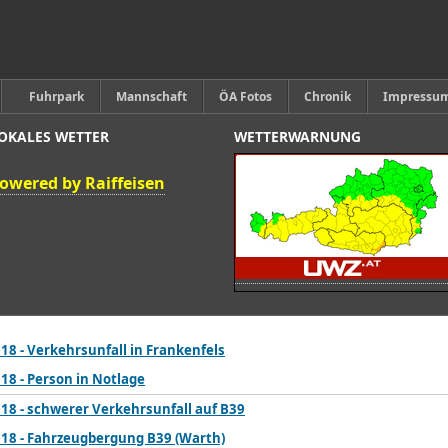
Fuhrpark
Mannschaft
ÖA Fotos
Chronik
Impressu
OKALES WETTER
WETTERWARNUNG
owered by Raiffeisen
18 - Verkehrsunfall in Frankenfels
18 - Person in Notlage
18 - schwerer Verkehrsunfall auf B39
018 - Fahrzeugbergung B39 (Warth)