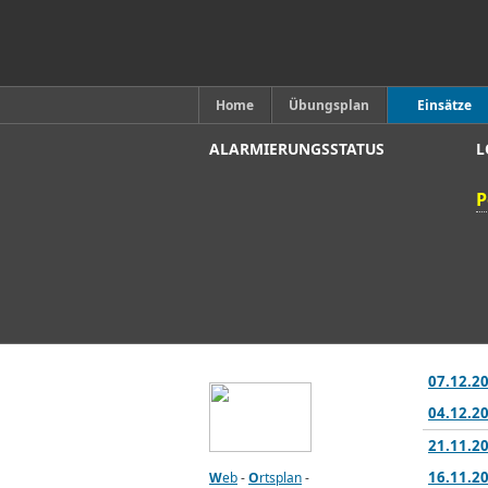
Home
Übungsplan
Einsätze
ALARMIERUNGSSTATUS
L
P
07.12.20
04.12.20
21.11.20
16.11.2
W
eb
-
O
rtsplan
-