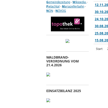
G
emeindezeitung
-
W
ikipedia
-
12.11.2
P
ielachtal
-
M
ariazellerbahn
-
N
ÖN
-
N
ÖVOG
30.10.20
24.10.20
30.08.20
25.08.2
15.08.2
Start
WALDBRAND-
VERORDNUNG VOM
21.4.2026
EINSATZBILANZ 2025