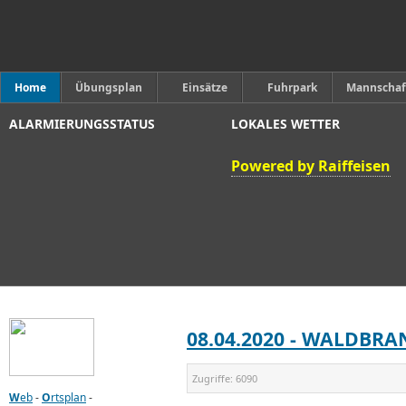
Home
Übungsplan
Einsätze
Fuhrpark
Mannschaf
ALARMIERUNGSSTATUS
LOKALES WETTER
Powered by Raiffeisen
08.04.2020 - WALDB
Zugriffe:
6090
W
eb
-
O
rtsplan
-