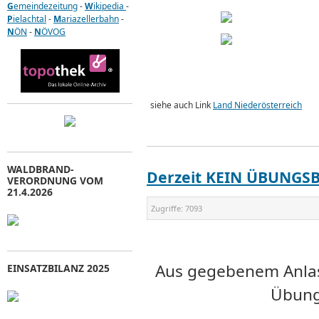
G
emeindezeitung
-
W
ikipedia
-
P
ielachtal
-
M
ariazellerbahn
-
N
ÖN
-
N
ÖVOG
siehe auch Link
Land Niederösterreich
WALDBRAND-
Derzeit KEIN ÜBUNGS
VERORDNUNG VOM
21.4.2026
Zugriffe:
7093
Aus gegebenem Anlass
EINSATZBILANZ 2025
Übungs